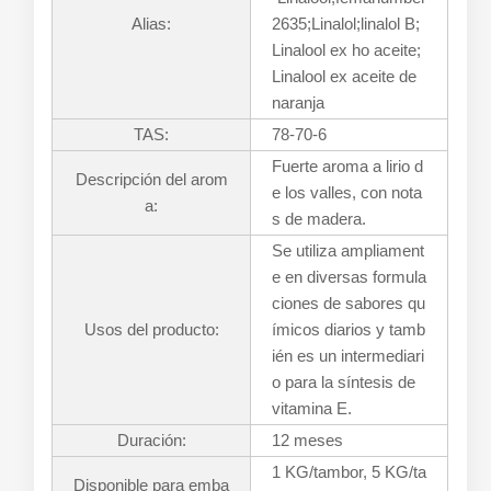
Alias:
2635;Linalol;linalol B;
Linalool ex ho aceite;
Linalool ex aceite de
naranja
TAS:
78-70-6
Fuerte aroma a lirio d
Descripción del arom
e los valles, con nota
a:
s de madera.
Se utiliza ampliament
e en diversas formula
ciones de sabores qu
Usos del producto:
ímicos diarios y tamb
ién es un intermediari
o para la síntesis de
vitamina E.
Duración:
12 meses
1 KG/tambor, 5 KG/ta
Disponible para emba