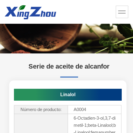
Serie de aceite de alcanfor
Linalol
Número de producto:
A0004
6-Octadien-3-ol,3,7-di
metil-1;beta-Linalool;b
-Linalool;femanumber