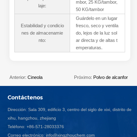
mbor, 25 KG/tambor,
laje:
50 KG/tambor
Guárdelo en un lugar
Estabilidad y condicio
fresco, seco y ventila
nes de almacenamie
do, lejos de la luz sol
nto:
ar directa y de altas t
emperaturas.
Anterior:
Cineola
Próximo:
Polvo de alcanfor
Contáctenos
Dirección: Sala 309, edificio 3, centro del siglo de xixi, distrito de
xihu, hangzhou, zhejiang
Teléfono: +86-571-28033376
Correo electrónico:
info@xingzhouchem.com