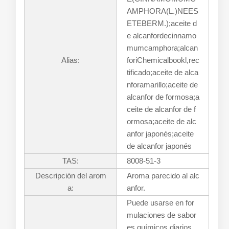
AMPHORA(L.)NEES
ETEBERM.);aceite d
e alcanfordecinnamo
mumcamphora;alcan
Alias:
foriChemicalbookl,rec
tificado;aceite de alca
nforamarillo;aceite de
alcanfor de formosa;a
ceite de alcanfor de f
ormosa;aceite de alc
anfor japonés;aceite
de alcanfor japonés
TAS:
8008-51-3
Descripción del arom
Aroma parecido al alc
a:
anfor.
Puede usarse en for
mulaciones de sabor
es químicos diarios.