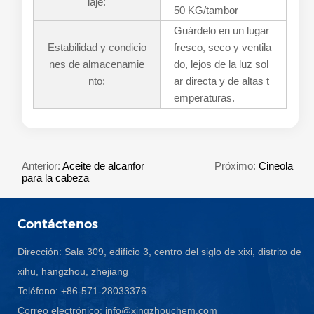
laje:
50 KG/tambor
Guárdelo en un lugar
Estabilidad y condicio
fresco, seco y ventila
nes de almacenamie
do, lejos de la luz sol
nto:
ar directa y de altas t
emperaturas.
Anterior:
Aceite de alcanfor
Próximo:
Cineola
para la cabeza
Contáctenos
Dirección: Sala 309, edificio 3, centro del siglo de xixi, distrito de
xihu, hangzhou, zhejiang
Teléfono: +86-571-28033376
Correo electrónico:
info@xingzhouchem.com