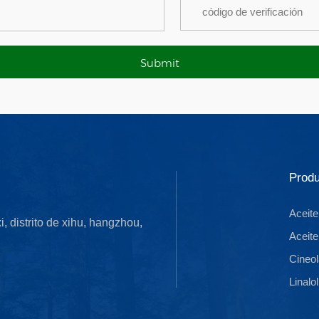
Produ
Aceite
xi, distrito de xihu, hangzhou,
Aceite
Cineol
Linalol