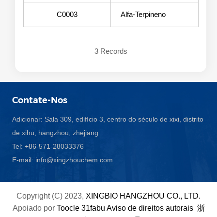
C0003
Alfa-Terpineno
3 Records
Contate-Nos
Adicionar: Sala 309, edifício 3, centro do século de xixi, distrito
de xihu, hangzhou, zhejiang
Tel: +86-571-28033376
E-mail:
info@xingzhouchem.com
Copyright (C) 2023,
XINGBIO HANGZHOU CO., LTD.
Apoiado por
Toocle
31fabu
Aviso de direitos autorais
浙