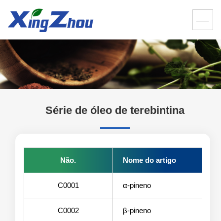
Série de óleo de terebintina
Não.
Nome do artigo
C0001
α-pineno
C0002
β-pineno