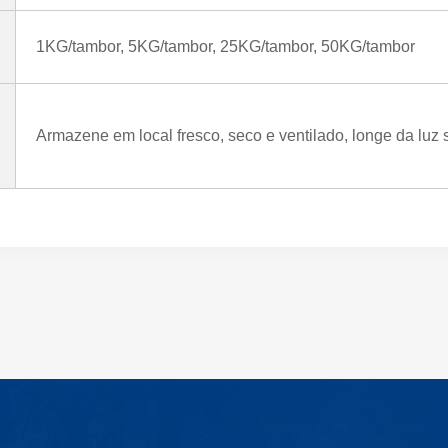
1KG/tambor, 5KG/tambor, 25KG/tambor, 50KG/tambor
Armazene em local fresco, seco e ventilado, longe da luz s