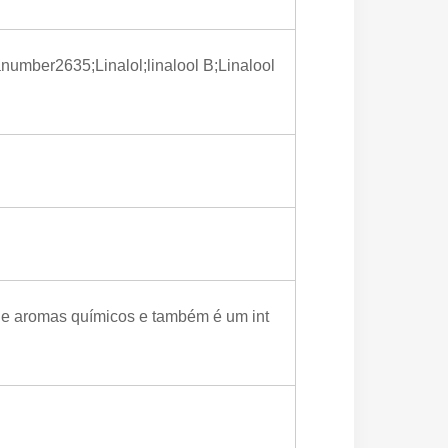
anumber2635;Linalol;linalool B;Linalool
de aromas químicos e também é um int